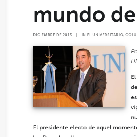
mundo del
DICIEMBRE DE 2013
|
IN
EL UNIVERSITARIO
,
COL
Po
U
E
de
es
vi
nu
El presidente electo de aquel momento,