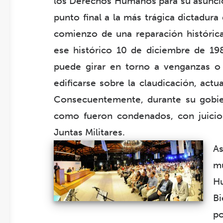
los Derechos Humanos para su asunció
punto final a la más trágica dictadura
comienzo de una reparación histórica 
ese histórico 10 de diciembre de 19
puede girar en torno a venganzas o 
edificarse sobre la claudicación, act
Consecuentemente, durante su gobier
como fueron condenados, con juicios
Juntas Militares.
As
m
H
Bi
po