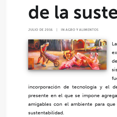
de la sust
JULIO DE 2016
|
IN
AGRO Y ALIMENTOS
L
e
de
si
f
incorporación de tecnología y el de
presente en el que se impone agregar
amigables con el ambiente para que
sustentabilidad.