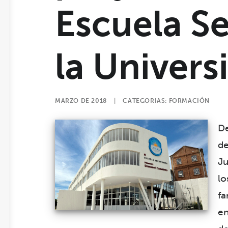
Escuela S
la Univers
MARZO DE 2018
|
CATEGORIAS:
FORMACIÓN
De
d
Ju
l
f
en