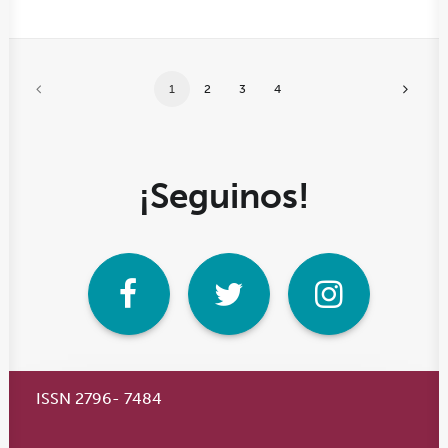
1
2
3
4
¡Seguinos!
ISSN 2796- 7484