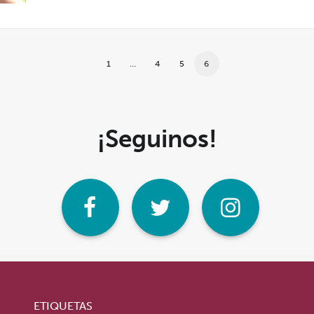
1
…
4
5
6
¡Seguinos!
ETIQUETAS