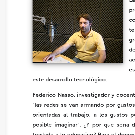
pr
c
t
gr
d
ac
es
este desarrollo tecnológico.
Federico Nasso, investigador y docen
“las redes se van armando por gusto
orientadas al trabajo, a los gustos p
posible imaginar”. ¿Y por qué sería 
traslade a lo educativo? Para el docen